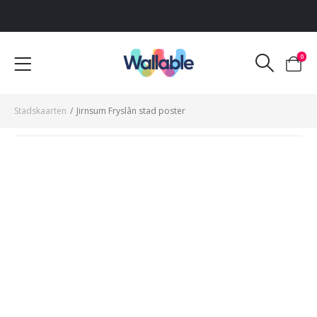
Voor 12:00 uur besteld, dezelfde werkdag verzonden
0
Stadskaarten
/
Jirnsum Fryslân stad poster