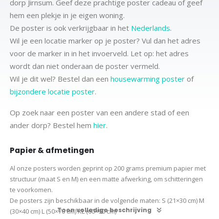
dorp Jirnsum. Geef deze prachtige poster cadeau of geef
hem een plekje in je eigen woning.
De poster is ook verkrijgbaar in het
Nederlands
.
Wil je een locatie marker op je poster? Vul dan het adres
voor de marker in in het invoerveld. Let op: het adres
wordt dan niet onderaan de poster vermeld.
Wil je dit wel? Bestel dan een
housewarming poster
of
bijzondere locatie poster
.
Op zoek naar een poster van een andere stad of een
ander dorp? Bestel hem
hier
.
Papier & afmetingen
Al onze posters worden geprint op 200 grams premium papier met
structuur (maat S en M) en een matte afwerking, om schitteringen
te voorkomen.
De posters zijn beschikbaar in de volgende maten:
S (21×30 cm)
M
Toon volledige beschrijving
(30×40 cm)
L (50×70 cm) XL (60×90 cm)