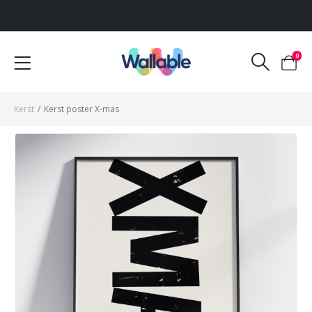
Voor 12:00 uur besteld, dezelfde werkdag verzonden
0
Kerst
/
Kerst poster X-mas