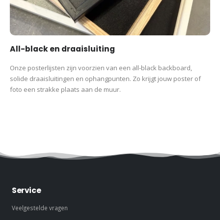
All-black en draaisluiting
Onze posterlijsten zijn voorzien van een all-black backboard,
solide draaisluitingen en ophangpunten. Zo krijgt jouw poster of
foto een strakke plaats aan de muur.
Service
Veelgestelde vragen