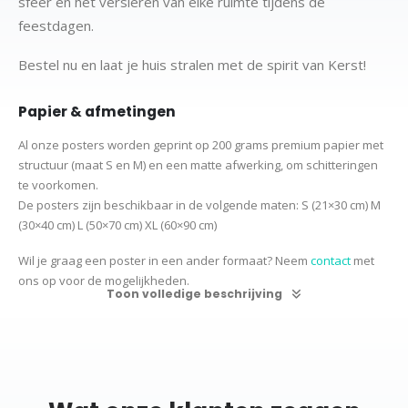
sfeer en het versieren van elke ruimte tijdens de
feestdagen.
Bestel nu en laat je huis stralen met de spirit van Kerst!
Papier & afmetingen
Al onze posters worden geprint op 200 grams premium papier met
structuur (maat S en M) en een matte afwerking, om schitteringen
te voorkomen.
De posters zijn beschikbaar in de volgende maten:
S (21×30 cm)
M
(30×40 cm)
L (50×70 cm) XL (60×90 cm)
Wil je graag een poster in een ander formaat? Neem
contact
met
ons op voor de mogelijkheden.
Toon volledige beschrijving
Productcategorieën:
Kerst
Kerst
Posters