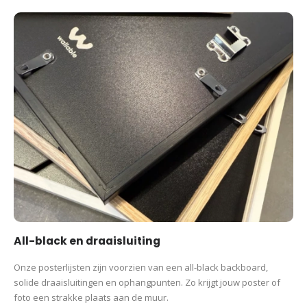
All-black en draaisluiting
Onze posterlijsten zijn voorzien van een all-black backboard,
solide draaisluitingen en ophangpunten. Zo krijgt jouw poster of
foto een strakke plaats aan de muur.