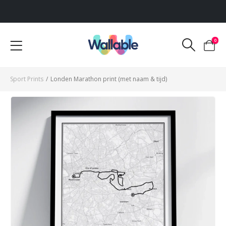
Voor 12:00 uur besteld, dezelfde werkdag verzonden
0
Sport Prints
/
Londen Marathon print (met naam & tijd)