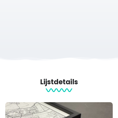
woonkamer, thuiskantoor of sportruimte.
Verkrijgbaar in vier materialen
De route van de London Marathon is verkrijgbaar op
verschillende materialen zodat je zelf kiest wat het beste
bij jouw interieur past.
Poster
– verkrijgbaar met of zonder lijst (zwart, wit of naturel
eiken)
Aluminium print
– strak en modern
Acrylglas print
– luxe uitstraling met extra diepte
Tegeltje
– compact en stijlvol
Lijstdetails
Een bijzonder aandenken aan Londen
De London Marathon voert langs iconische plekken zoals
Tower Bridge en de Thames. Met duizenden deelnemers
en miljoenen supporters langs het parcours is het een
marathon die je nooit vergeet.