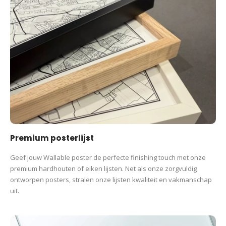
Een blijvende herinnering aan jouw London
marathon
Bestel je vóór 12:00? Dan wordt jouw print dezelfde
werkdag gratis verzonden.
Productcategorieën:
Sport Prints
Cadeau na Marathon
Hardloop events
Hardlopen
Posters
Premium posterlijst
Geef jouw Wallable poster de perfecte finishing touch met onze
premium hardhouten of eiken lijsten. Net als onze zorgvuldig
ontworpen posters, stralen onze lijsten kwaliteit en vakmanschap
uit.