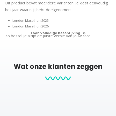
Dit product bevat meerdere varianten. Je kiest eenvoudig
het jaar waarin jij hebt deelgenomen:
London Marathon 2025
London Marathon 2026
Toon volledige beschrijving
Zo bestel je altijd de juiste versie van jouw race.
Maak jouw Londen Marathon print persoonlijk
De Londen Marathon Print is te personaliseren met jouw
eigen gegevens. Zo maak je een uniek aandenken aan jouw
Wat onze klanten zeggen
prestatie.
Jouw naam
De afstand (marathon – 42,195 km)
Jouw finishtijd
Het gekozen jaar (2025 of 2026)
De officiële route van de London Marathon
Zo ontstaat een persoonlijke print die perfect past in je