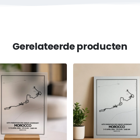
e ultramarathons ter wereld. Met deze herinnering geef je jouw 
rokko ultraloop 2026
lfde werkdag gratis verzonden.
Gerelateerde producten
egeltjes