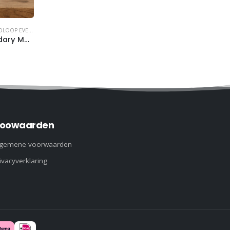
LOOP EVENTS
,
HARDLOPEN
Marathon des Sables Legendary Morocco 2026 aluminium print (met naam en tijd)
oowaarden
lgemene voorwaarden
ivacyverklaring