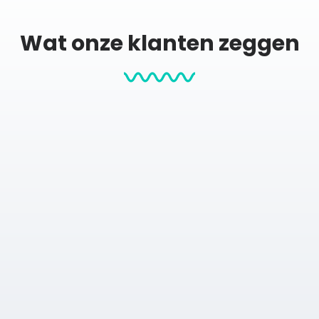
Wat onze klanten zeggen
26 route ook laten drukken op andere materialen:
wit of naturel eiken)
e
neel haakje
of neergezet met een
optionele houder
. De houde
avoriete hardloper!
ra in Marokko