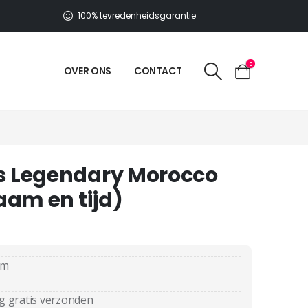
100% tevredenheidsgarantie
0
OVER ONS
CONTACT
s Legendary Morocco
aam en tijd)
cm
ag
gratis
verzonden