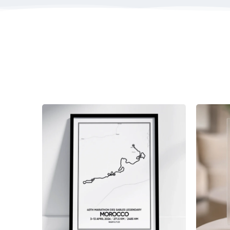
De Marathon des Sables is een van de meest iconisch
plek in huis.
Een blijvende herinnering aan jouw Ma
Bestel je vóór 12:00? Dan wordt jouw tegeltje deze
Productcategorieën:
Sport posters
Hardloop events
Hardlopen
T