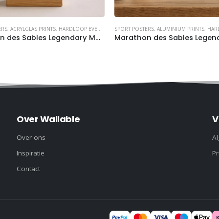
ERS
,
ACRYLGLAS PRINTS
,
HARDLOOP EVENTS
,
HARDLOPEN
SPORT POSTERS
,
ALUMINIUM PRINTS
,
HARD
Marathon des Sables Legendary Morocco 2026 acrylglas print (met naam en tijd)
Over Wallable
V
Over ons
A
Inspiratie
Pr
Contact