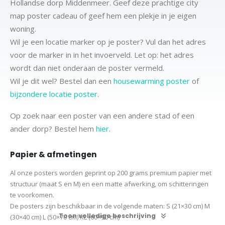
Hollandse dorp Middenmeer. Geef deze prachtige city
map poster cadeau of geef hem een plekje in je eigen
woning.
Wil je een locatie marker op je poster? Vul dan het adres
voor de marker in in het invoerveld. Let op: het adres
wordt dan niet onderaan de poster vermeld.
Wil je dit wel? Bestel dan een
housewarming poster
of
bijzondere locatie poster
.
Op zoek naar een poster van een andere stad of een
ander dorp? Bestel hem
hier
.
Papier & afmetingen
Al onze posters worden geprint op 200 grams premium papier met
structuur (maat S en M) en een matte afwerking, om schitteringen
te voorkomen.
De posters zijn beschikbaar in de volgende maten:
S (21×30 cm)
M
Toon volledige beschrijving
(30×40 cm)
L (50×70 cm) XL (60×90 cm)