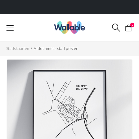
Voor 12:00 uur besteld, dezelfde werkdag verzonden
0
Stadskaarten
/
Middenmeer stad poster