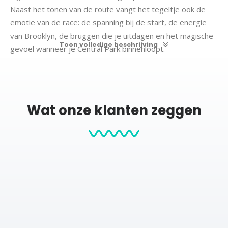
Naast het tonen van de route vangt het tegeltje ook de
emotie van de race: de spanning bij de start, de energie
van Brooklyn, de bruggen die je uitdagen en het magische
Toon volledige beschrijving
gevoel wanneer je Central Park binnenloopt.
Door jouw persoonlijke gegevens toe te voegen, wordt
het een tastbare herinnering aan maanden van training,
doorzettingsvermogen en dat onvergetelijke moment dat
jij de finishlijn overstak.
Wat onze klanten zeggen
Het tegeltje nodigt uit om opnieuw te genieten van jouw
grootste sportprestatie.
Het New York Marathon 2025 Route Tegeltje wordt
optioneel geleverd met een haakje of standaard, zodat je
het eenvoudig kunt ophangen of neerzetten op een plank,
bureau of kast. Zo krijgt jouw marathonmoment een
zichtbare en speciale plek.
Specificaties