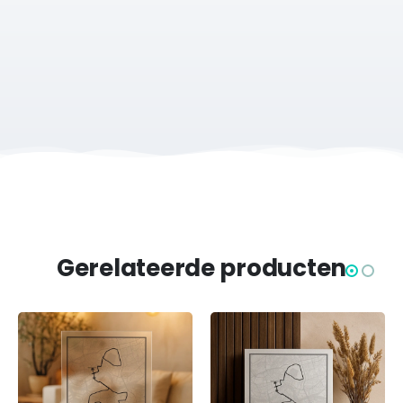
Keramisch tegeltje met de route van de New York Marathon
2025
Haakje of standaard optioneel
Te personaliseren met naam, tijd, startnummer of eigen tekst
Perfect als cadeau of blijvende herinnering voor elke
marathonloper
Op werkdagen voor 12:00 uur besteld, dezelfde werkdag
gratis verzonden!
Op zoek naar een ander aandenken? Ook verkrijgbaar als
poster.
Gerelateerde producten
Over onze tegeltjes
Onze handgevormde Oud Hollandse witjes (Friese
witjes) zijn 13x13 cm. Ze zijn tijdloos en immens
populair. De tegeltjes hebben een dikte van 10mm.