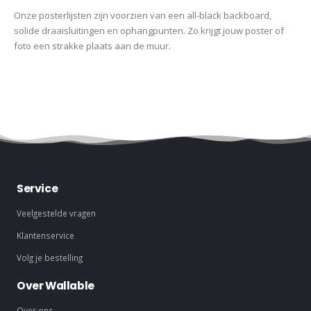
Onze posterlijsten zijn voorzien van een all-black backboard,
solide draaisluitingen en ophangpunten. Zo krijgt jouw poster of
foto een strakke plaats aan de muur.
Service
Veelgestelde vragen
Klantenservice
Volg je bestelling
Over Wallable
Over ons