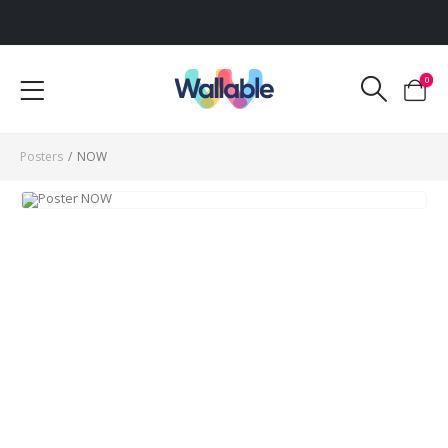
Voor 12:00 uur besteld, dezelfde werkdag verzonden
0
Posters
/
NOW