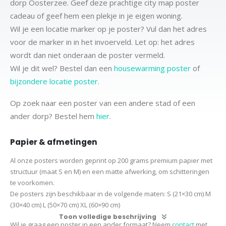
dorp Oosterzee. Geef deze prachtige city map poster
cadeau of geef hem een plekje in je eigen woning.
Wil je een locatie marker op je poster? Vul dan het adres
voor de marker in in het invoerveld. Let op: het adres
wordt dan niet onderaan de poster vermeld.
Wil je dit wel? Bestel dan een
housewarming poster
of
bijzondere locatie poster
.
Op zoek naar een poster van een andere stad of een
ander dorp? Bestel hem
hier
.
Papier & afmetingen
Al onze posters worden geprint op 200 grams premium papier met
structuur (maat S en M) en een matte afwerking, om schitteringen
te voorkomen.
De posters zijn beschikbaar in de volgende maten:
S (21×30 cm)
M
(30×40 cm)
L (50×70 cm) XL (60×90 cm)
Toon volledige beschrijving
Wil je graag een poster in een ander formaat? Neem
contact
met