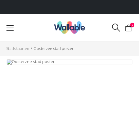
Voor 12:00 uur besteld, dezelfde werkdag verzonden
0
Stadskaarten
/
Oosterzee stad poster