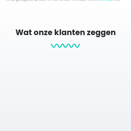
ons op voor de mogelijkheden.
Productcategorieën:
Wat onze klanten zeggen
Stadskaarten
City map posters
Posters