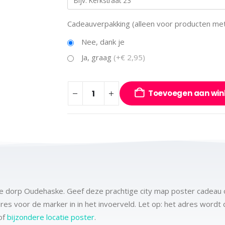
Cadeauverpakking (alleen voor producten met 
Nee, dank je
Ja, graag
(+€ 2,95)
Toevoegen aan wi
ese dorp Oudehaske. Geef deze prachtige city map poster cadeau o
adres voor de marker in in het invoerveld. Let op: het adres word
of
bijzondere locatie poster
.