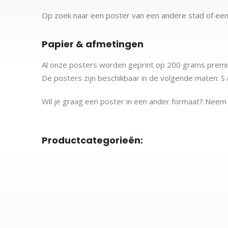
Op zoek naar een poster van een andere stad of ee
Papier & afmetingen
Al onze posters worden geprint op 200 grams premiu
De posters zijn beschikbaar in de volgende maten:
S
Wil je graag een poster in een ander formaat? Nee
Productcategorieën:
Stadskaarten
City map posters
Posters