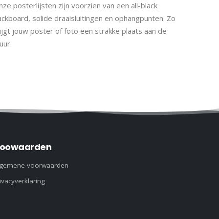
ze posterlijsten zijn voorzien van een all-black
ackboard, solide draaisluitingen en ophangpunten. Zo
ijgt jouw poster of foto een strakke plaats aan de
uur.
oowaarden
lgemene voorwaarden
ivacyverklaring