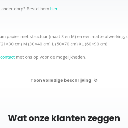
n ander dorp? Bestel hem
hier
.
m papier met structuur (maat S en M) en een matte afwerking, 
 (21×30 cm)
M (30×40 cm)
L (50×70 cm) XL (60×90 cm)
m
contact
met ons op voor de mogelijkheden.
Toon volledige beschrijving
Wat onze klanten zeggen