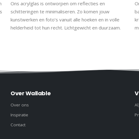
h
Ons acrylglas is ontworpen om reflecties en
On
s
schitteringen te minimaliseren. Zo komen jouw
b
kunstwerken en foto’s vanuit alle hoeken en in volle
kr
helderheid tot hun recht. Lichtgewicht en duurzaam.
m
Over Wallable
V
Over ons
A
Inspiratie
Pr
Contact