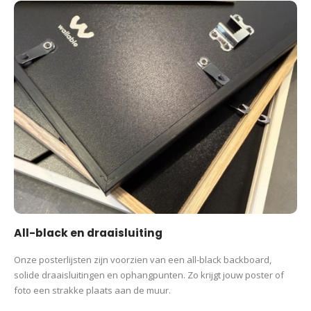
All-black en draaisluiting
Onze posterlijsten zijn voorzien van een all-black backboard,
solide draaisluitingen en ophangpunten. Zo krijgt jouw poster of
foto een strakke plaats aan de muur.