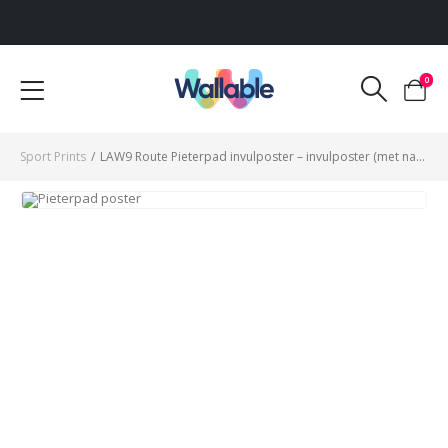
Voor 12:00 uur besteld, dezelfde werkdag verzonden
0
Sport Prints
/
LAW9 Route Pieterpad invulposter – invulposter (met naam & datum)