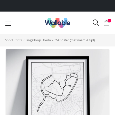
Voor 12:00 uur besteld, dezelfde werkdag verzonden
0
Sport Prints
/
Singelloop Breda 2024 Poster (met naam & tijd)