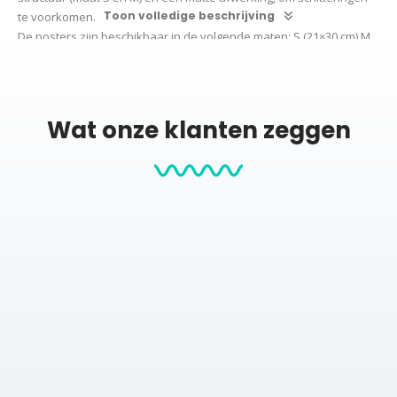
Toon volledige beschrijving
te voorkomen.
De posters zijn beschikbaar in de volgende maten:
S (21×30 cm)
M
(30×40 cm)
L (50×70 cm) XL (60×90 cm)
Wil je graag een poster in een ander formaat? Neem
contact
met
ons op voor de mogelijkheden.
Wat onze klanten zeggen
Productcategorieën:
Sport Prints
Cadeau na Marathon
Hardloop events
Hardlopen
Posters