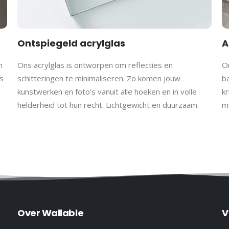
Ontspiegeld acrylglas
A
h
Ons acrylglas is ontworpen om reflecties en
On
s
schitteringen te minimaliseren. Zo komen jouw
b
kunstwerken en foto’s vanuit alle hoeken en in volle
kr
helderheid tot hun recht. Lichtgewicht en duurzaam.
m
Over Wallable
V