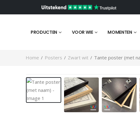
PRODUCTEN
VOOR WIE
MOMENTEN
Home
/
Posters
/
Zwart wit
/
Tante poster (met n