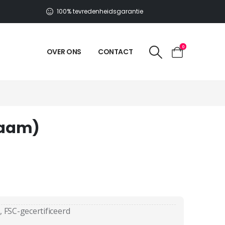
100% tevredenheidsgarantie
0
OVER ONS
CONTACT
naam)
, FSC-gecertificeerd