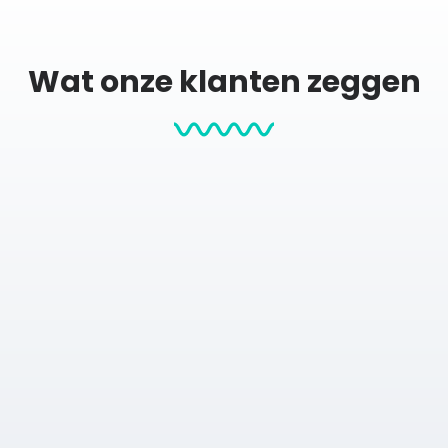
m papier met structuur (maat S en M) en een matte afwerking, 
 (21×30 cm)
M (30×40 cm)
L (50×70 cm) XL (60×90 cm)
Wat onze klanten zeggen
m
contact
met ons op voor de mogelijkheden.