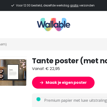
Voor 12:00 besteld, dezelfde werkdag
gratis
verzonden
aam)
Tante poster (met 
Vanaf:
€
22,95
Maak je eigen poster
Premium papier met luxe uitstraling