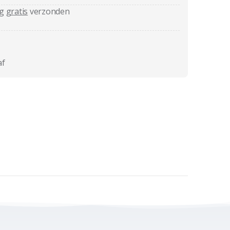
ag
gratis
verzonden
af