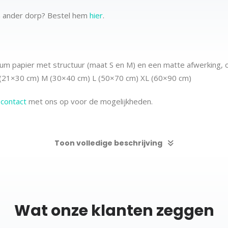
n ander dorp? Bestel hem
hier
.
m papier met structuur (maat S en M) en een matte afwerking, 
 (21×30 cm)
M (30×40 cm)
L (50×70 cm) XL (60×90 cm)
m
contact
met ons op voor de mogelijkheden.
Toon volledige beschrijving
Wat onze klanten zeggen