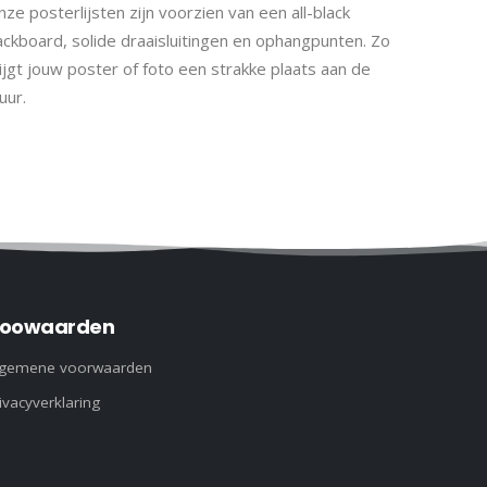
ze posterlijsten zijn voorzien van een all-black
ackboard, solide draaisluitingen en ophangpunten. Zo
ijgt jouw poster of foto een strakke plaats aan de
uur.
oowaarden
lgemene voorwaarden
ivacyverklaring