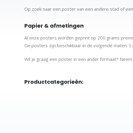
Op zoek naar een poster van een andere stad of ee
Papier & afmetingen
Al onze posters worden geprint op 200 grams premiu
De posters zijn beschikbaar in de volgende maten:
S
Wil je graag een poster in een ander formaat? Nee
Productcategorieën:
Stadskaarten
City map posters
Posters