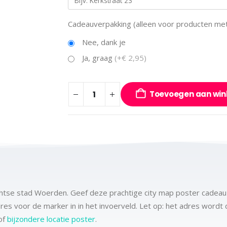
Cadeauverpakking (alleen voor producten met 
Nee, dank je
Ja, graag
(+€ 2,95)
Toevoegen aan wi
echtse stad Woerden. Geef deze prachtige city map poster cadeau 
adres voor de marker in in het invoerveld. Let op: het adres word
of
bijzondere locatie poster
.