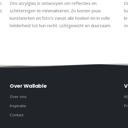
h
Ons acrylglas is ontworpen om reflecties en
On
s
schitteringen te minimaliseren. Zo komen jouw
b
kunstwerken en foto’s vanuit alle hoeken en in volle
kr
helderheid tot hun recht. Lichtgewicht en duurzaam.
m
Over Wallable
V
Over ons
A
Inspiratie
Pr
Contact