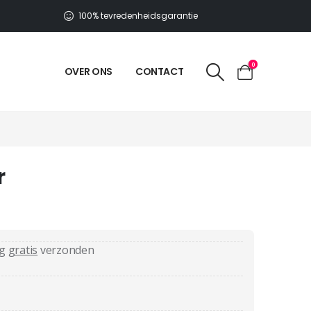
100% tevredenheidsgarantie
0
OVER ONS
CONTACT
r
ag
gratis
verzonden