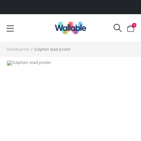
Voor 12:00 uur besteld, dezelfde werkdag verzonden
0
Stadskaarten
/
Zutphen stad poster