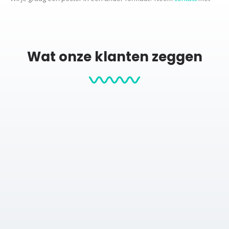
ons op voor de mogelijkheden.
Productcategorieën:
Wat onze klanten zeggen
Stadskaarten
City map posters
Posters