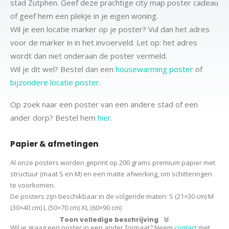
stad Zutphen. Geef deze prachtige city map poster cadeau
of geef hem een plekje in je eigen woning.
Wil je een locatie marker op je poster? Vul dan het adres
voor de marker in in het invoerveld. Let op: het adres
wordt dan niet onderaan de poster vermeld.
Wil je dit wel? Bestel dan een
housewarming poster
of
bijzondere locatie poster
.
Op zoek naar een poster van een andere stad of een
ander dorp? Bestel hem
hier
.
Papier & afmetingen
Al onze posters worden geprint op 200 grams premium papier met
structuur (maat S en M) en een matte afwerking, om schitteringen
te voorkomen.
De posters zijn beschikbaar in de volgende maten:
S (21×30 cm)
M
(30×40 cm)
L (50×70 cm) XL (60×90 cm)
Toon volledige beschrijving
Wil je graag een poster in een ander formaat? Neem
contact
met