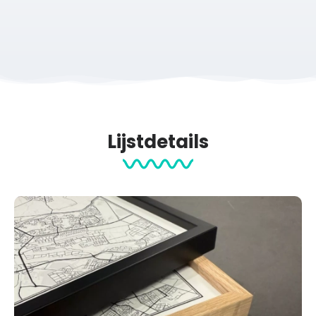
Ben je op zoek naar een print van een ander
sportevenement of wil je een print van je eigen activiteit?
Je maakt hem gemakkelijk
hier
.
Papier & afmetingen
Al onze posters worden geprint op 200 grams premium papier met
structuur (maat S en M) en een matte afwerking, om schitteringen
Lijstdetails
te voorkomen.
De posters zijn beschikbaar in de volgende maten:
S (21×30 cm)
M
(30×40 cm)
L (50×70 cm) XL (60×90 cm)
Wil je graag een poster in een ander formaat? Neem
contact
met
ons op voor de mogelijkheden.
Productcategorieën:
Sport Prints
Cadeau na Marathon
Hardloop events