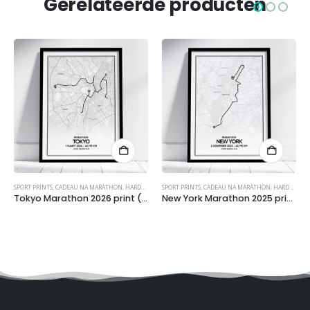
Gerelateerde producten
SPORT PRINTS
,
HARDLOPEN
,
CADEAU NA MARATHON
,
POSTERS
,
HARDLOOP EVENTS
SPORT PRINTS
,
HARDLOPEN
,
CADEAU NA MARATHON
,
POSTERS
,
HARDLOOP EVENTS
Tokyo Marathon 2026 print (met naam & tijd)
New York Marathon 2025 print (met naam & tijd)