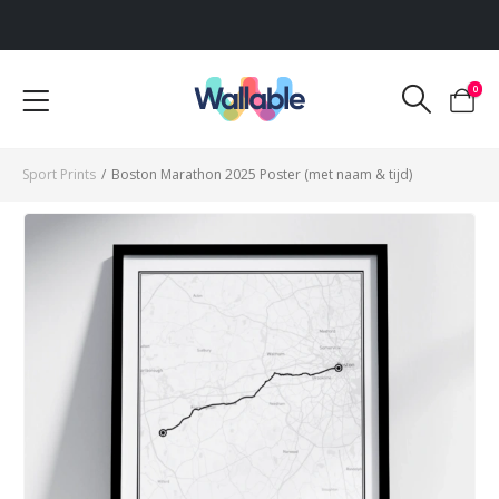
Voor 12:00 uur besteld, dezelfde werkdag verzonden
0
Sport Prints
/
Boston Marathon 2025 Poster (met naam & tijd)