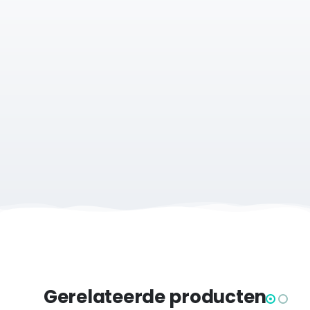
Met dit tegeltje geef je die bijzondere dag een blijvende
plek – een klein kunstwerk dat symbool staat voor jouw
doorzettingsvermogen en trots.
Bestel vandaag nog jouw Brugge Marathon Tegeltje en
geef jouw hardloopprestatie de plek die ze verdient!
Op zoek naar de route print van de
Brugge Marathon
of
Brugge Halve Marathon
?
Over onze tegeltjes
Onze handgevormde Oud Hollandse witjes (Friese
witjes) zijn 13x13 cm. Ze zijn tijdloos en immens
populair. De tegeltjes hebben een dikte van 10mm.
Productcategorieën:
Gerelateerde producten