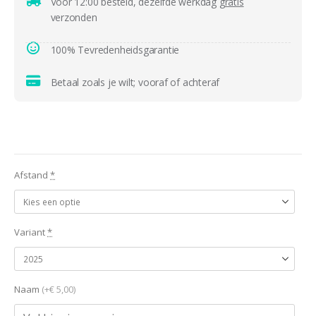
Voor 12:00 besteld, dezelfde werkdag
gratis
verzonden
100% Tevredenheidsgarantie
Betaal zoals je wilt; vooraf of achteraf
Afstand
*
Variant
*
Naam
(+€ 5,00)