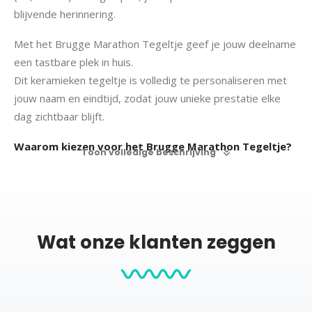
blijvende herinnering.
Met het Brugge Marathon Tegeltje geef je jouw deelname
een tastbare plek in huis.
Dit keramieken tegeltje is volledig te personaliseren met
jouw naam en eindtijd, zodat jouw unieke prestatie elke
dag zichtbaar blijft.
Waarom kiezen voor het Brugge Marathon Tegeltje?
Toon volledige beschrijving
Te personaliseren – voeg jouw naam en eindtijd toe.
Hoogwaardige kwaliteit – duurzaam keramiek met
haarscherpe bedrukking.
Stijlvol design – neer te zetten in een standaard of op te
Wat onze klanten zeggen
hangen met een haakje.
Perfect cadeau – ideaal voor een loper die de Brugge
Marathon of Halve Marathon heeft voltooid
Een tastbare herinnering aan Brugge
De Brugge Marathon combineert sport, sfeer en historie.