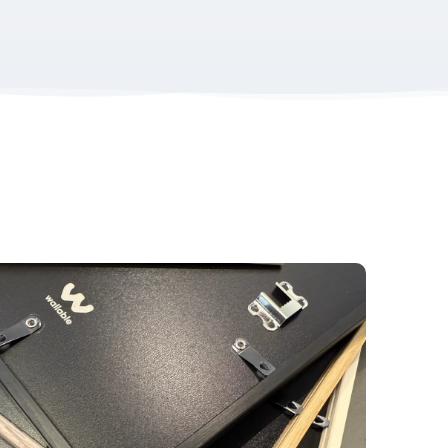
e poster
geef je jouw deelname een tastbare
om schitteringen te voorkomen.
restatie cadeau