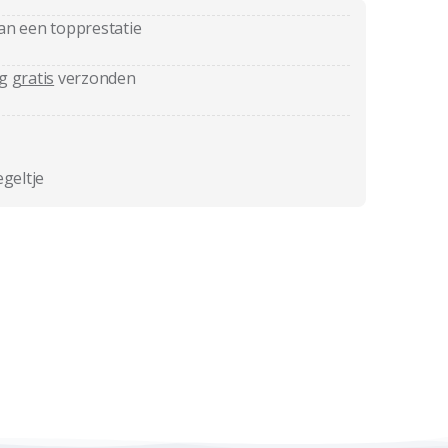
an een topprestatie
ag
gratis
verzonden
egeltje