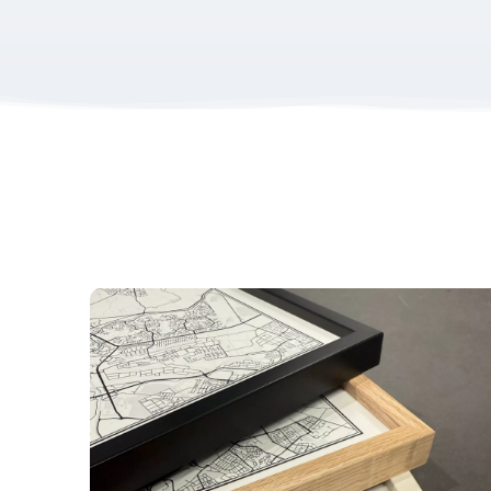
De Cruyff Legacy 14K brengt sporters samen in een
herinnering.
Een blijvende herinnering aan jouw Cr
Bestel je vóór 12:00? Dan wordt jouw print dezelfde
Papier & afmetingen
Al onze posters worden geprint op 200 grams premiu
De posters zijn beschikbaar in de volgende maten:
S
Wil je graag een poster in een ander formaat? Nee
Productcategorieën:
Sport Prints
Cadeau sporter
Cadeau sporter 