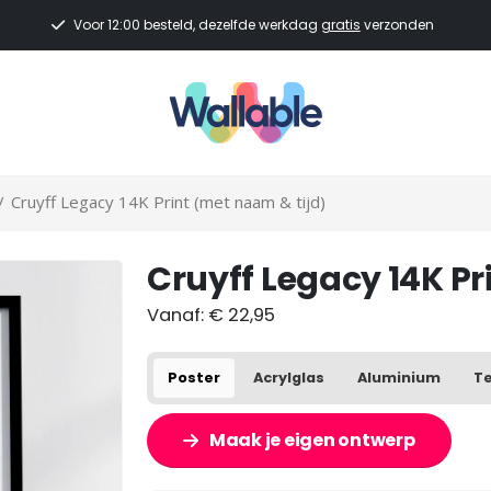
Voor 12:00 besteld, dezelfde werkdag
gratis
verzonden
/
Cruyff Legacy 14K Print (met naam & tijd)
Cruyff Legacy 14K Pr
Vanaf:
€
22,95
Poster
Acrylglas
Aluminium
Te
Maak je eigen ontwerp