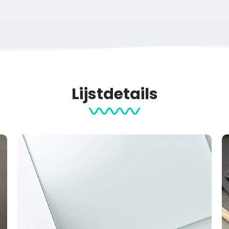
 evenement dat draait om beweging en inspiratie. Met deze
rout
uyff Legacy 14K
 werkdag gratis verzonden.
Lijstdetails
m papier met structuur (maat S en M) en een matte afwerking, 
 (21×30 cm)
M (30×40 cm)
L (50×70 cm) XL (60×90 cm)
m
contact
met ons op voor de mogelijkheden.
verjaardag
Hardloop events
Hardlopen
Posters
Sportp