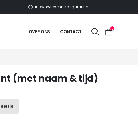
100% tevredenheidsgarantie
0
OVER ONS
CONTACT
int (met naam & tijd)
geltje