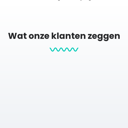
die jouw prestatie perfect weergeeft.
Wat onze klanten zeggen
lende materialen zodat je zelf kiest wat het beste bij jouw interi
 wit of naturel eiken)
pte
avoriete hardloper!
f Legacy 14K