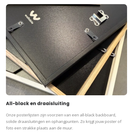
Wil je graag een poster in een ander formaat? Neem
contact
met
ons op voor de mogelijkheden.
Productcategorieën:
Sport Prints
Cadeau na Marathon
Posters
Wandelen
Wandelprestatie
All-black en draaisluiting
Onze posterlijsten zijn voorzien van een all-black backboard,
solide draaisluitingen en ophangpunten. Zo krijgt jouw poster of
foto een strakke plaats aan de muur.