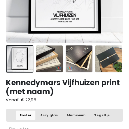
Kennedymars Vijfhuizen print
(met naam)
Vanaf:
€
22,95
Poster
Acrylglas
Aluminium
Tegeltje
Kies een jaar