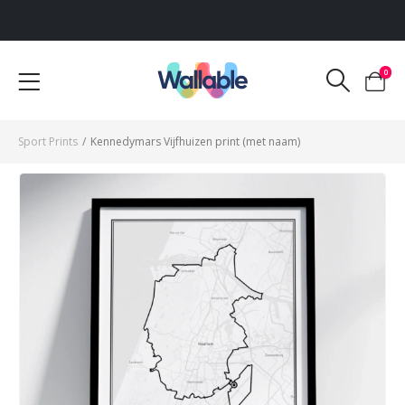
Voor 12:00 uur besteld, dezelfde werkdag verzonden
0
Sport Prints
/
Kennedymars Vijfhuizen print (met naam)