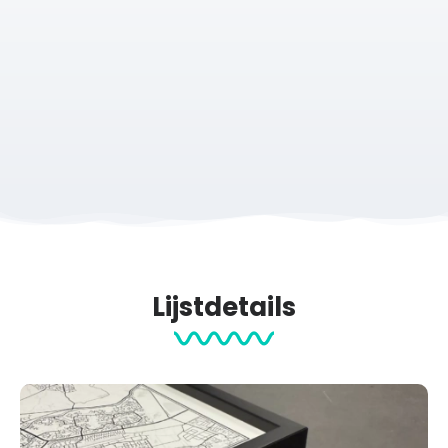
Een Kennedymars staat bekend als één van de meest
uitdagende wandeltochten die je in Nederland kunt lopen.
Urenlang onderweg zijn, vaak tot diep in de nacht of juist
vroeg in de ochtend, vraagt om discipline, voorbereiding
en karakter.
Iedere deelnemer kent de momenten waarop
vermoeidheid toeslaat, maar ook de voldoening die
ontstaat wanneer de finish steeds dichterbij komt. Juist die
combinatie maakt een Kennedymars zo bijzonder.
Een herinnering aan een bijzondere wandeltocht
Lijstdetails
De kilometers, de sfeer onderweg, de ontmoetingen met
andere wandelaars en het gevoel van de finish maken de
Kennedymars Vijfhuizen tot een ervaring die je niet snel
vergeet.