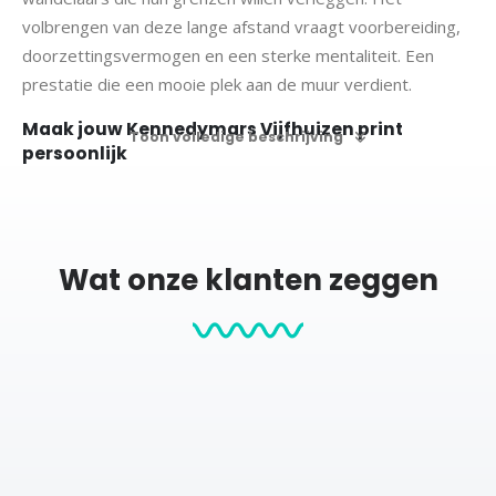
volbrengen van deze lange afstand vraagt voorbereiding,
doorzettingsvermogen en een sterke mentaliteit. Een
prestatie die een mooie plek aan de muur verdient.
Maak jouw Kennedymars Vijfhuizen print
Toon volledige beschrijving
persoonlijk
Personaliseer de print met jouw eigen gegevens en
ontwerp een unieke herinnering aan jouw wandeltocht.
Wat onze klanten zeggen
Jouw naam
Jouw wandeldatum
Het jaar van deelname
De route van de Kennedymars Vijfhuizen
Keuze uit verschillende kaartstijlen
Zo ontstaat een persoonlijke wandelprint die volledig
aansluit bij jouw prestatie.
Een uitdaging van formaat