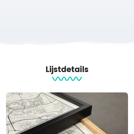
Zoek je de poster van een ander evenement?
Hier
maak je
hem zelf!
Papier & afmetingen
Al onze posters worden geprint op 200 grams premium papier met
structuur (maat S en M) en een matte afwerking, om schitteringen
te voorkomen.
De posters zijn beschikbaar in de volgende maten:
S (21×30 cm)
M
(30×40 cm)
L (50×70 cm) XL (60×90 cm)
Lijstdetails
Wil je graag een poster in een ander formaat? Neem
contact
met
ons op voor de mogelijkheden.
Productcategorieën:
Sport Prints
Cadeau na Marathon
Hardloop events
Hardlopen
Posters