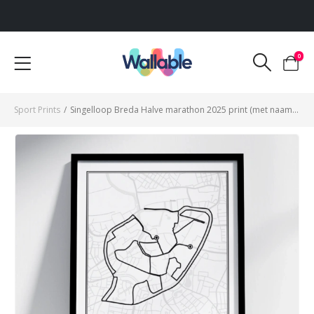
Voor 12:00 uur besteld, dezelfde werkdag verzonden
0
Sport Prints
/
Singelloop Breda Halve marathon 2025 print (met naam & tijd)