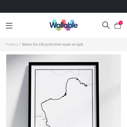
Voor 12:00 uur besteld, dezelfde werkdag verzonden
0
Posters
/
Stelvio for Life print (met naam en tijd)