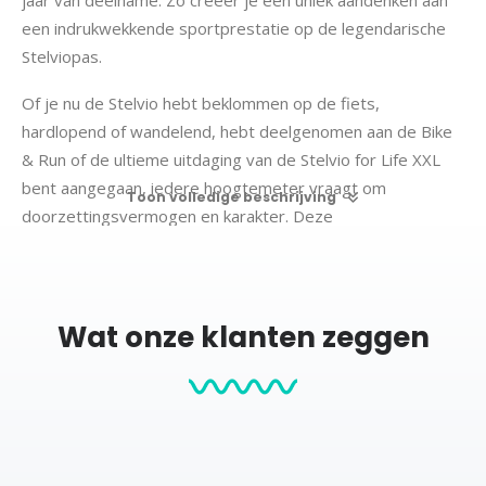
een indrukwekkende sportprestatie op de legendarische
Stelviopas.
Of je nu de Stelvio hebt beklommen op de fiets,
hardlopend of wandelend, hebt deelgenomen aan de Bike
& Run of de ultieme uitdaging van de Stelvio for Life XXL
bent aangegaan, iedere hoogtemeter vraagt om
Toon volledige beschrijving
doorzettingsvermogen en karakter. Deze
gepersonaliseerde routeprint laat je telkens terugdenken
aan de haarspeldbochten, de indrukwekkende uitzichten en
het bijzondere gevoel van het bereiken van de top.
Wat onze klanten zeggen
Of je nu op zoek bent naar een Stelvio for Life poster of
een Stelvio for Life XXL poster, dit ontwerp legt jouw
sportieve prestatie op een stijlvolle manier vast.
Verkrijgbaar voor alle onderdelen