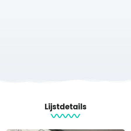
Deze route print is verkrijgbaar voor alle officiële
onderdelen van het evenement:
Fietsen
Hardlopen
Wandelen
Bike & Run (2 beklimmingen)
XXL (fietsen)
Zo is er altijd een routeprint die past bij jouw sportieve
uitdaging.
Maak jouw Stelvio for Life print persoonlijk
Personaliseer jouw print volledig naar wens.
Jouw naam
Lijstdetails
De route
Jouw onderdeel
Jouw eindtijd
Het jaar van deelname