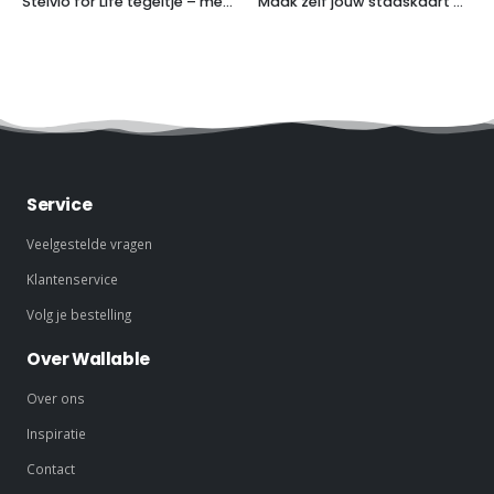
Stelvio for Life tegeltje – met naam & tijd
Maak zelf jouw stadskaart met locatie-pin (optioneel)
Service
Veelgestelde vragen
Klantenservice
Volg je bestelling
Over Wallable
Over ons
Inspiratie
Contact