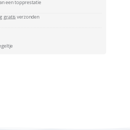
an een topprestatie
ag
gratis
verzonden
egeltje