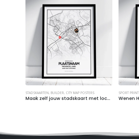
STADSKAARTEN
,
BUILDER
,
CITY MAP POSTERS
SPORT PRINT
Maak zelf jouw stadskaart met locatie-pin (optioneel)