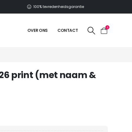
100% tevredenheidsgarantie
0
OVER ONS
CONTACT
6 print (met naam &