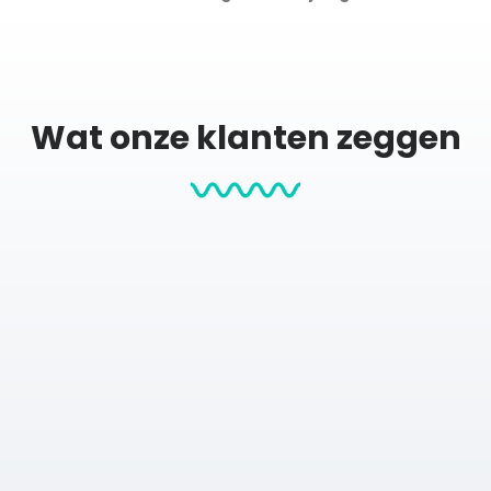
n je woonkamer, thuiskantoor of sportruimte.
Wat onze klanten zeggen
op verschillende materialen zodat je zelf kiest wat het beste bij
 wit of naturel eiken)
pte
s van Europa. Het parcours voert langs prachtige boulevards, h
Wenen marathon 2026