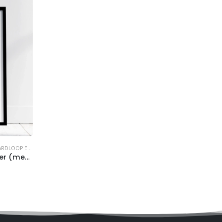
RDLOOP EVENTS
,
HARDLOPEN
,
POSTERS
Wenen Marathon 2025 Poster (met naam & tijd)