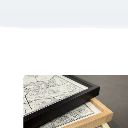
Bestel je vóór 12:00? Dan wordt jouw print dezelfde
Ben je op zoek naar een print van een ander sporteve
Papier & afmetingen
Al onze posters worden geprint op 200 grams premiu
De posters zijn beschikbaar in de volgende maten:
S
Wil je graag een poster in een ander formaat? Nee
Productcategorieën:
Sport Prints
Cadeau na Marathon
Hardloop e