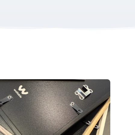
gemakkelijk
hier
.
om schitteringen te voorkomen.