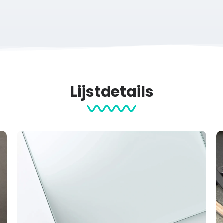
 werkdag gratis verzonden.
nement of wil je een print van je eigen activiteit? Je maakt hem 
Lijstdetails
m papier met structuur (maat S en M) en een matte afwerking, 
 (21×30 cm)
M (30×40 cm)
L (50×70 cm) XL (60×90 cm)
m
contact
met ons op voor de mogelijkheden.
vents
Hardlopen
Posters