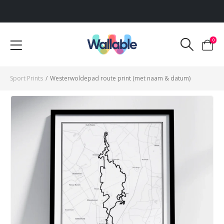
Voor 12:00 uur besteld, dezelfde werkdag verzonden
0
Sport Prints
/
Westerwoldepad route print (met naam & datum)