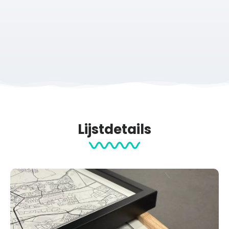
natuurgebieden die Westerwolde zo bijzonder maken.
De afwisseling tussen natuur, cultuur en rust maakt deze
route geliefd bij wandelaars die willen genieten van lange
afstanden en mooie landschappen.
Met deze
Westerwoldepad poster
leg je jouw
wandelprestatie vast op een stijlvolle manier.
Verkrijgbaar in vier materialen
Lijstdetails
De route is verkrijgbaar op verschillende materialen zodat
je zelf kiest wat het beste bij jouw interieur past.
Poster
– verkrijgbaar met of zonder lijst. De lijst is optioneel
verkrijgbaar in zwart, wit of naturel (eiken)
Aluminium print
– strak en modern
Acrylglas print
– luxe uitstraling met extra diepte
Tegeltje
– compact en stijlvol
Voor aluminium prints, acrylglas prints en tegeltjes zijn