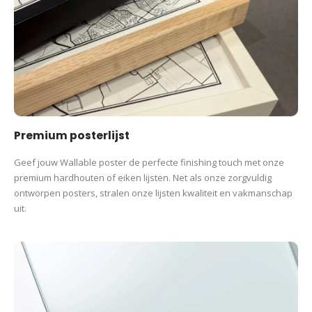
Na de terugkeer van de Dutch Grand Prix in 2021 groeide
Circuit Zandvoort opnieuw uit tot één van de populairste
circuits op de Formule 1-kalender. De unieke sfeer, de
duizenden Oranje-fans en overwinningen van Max
Verstappen maken ieder raceweekend onvergetelijk.
Verkrijgbaar in vier materialen
Deze circuitprint is verkrijgbaar in verschillende
Premium posterlijst
uitvoeringen.
Geef jouw Wallable poster de perfecte finishing touch met onze
Poster – verkrijgbaar met of zonder lijst. De lijst is optioneel
premium hardhouten of eiken lijsten. Net als onze zorgvuldig
verkrijgbaar in zwart, wit of naturel (eiken)
ontworpen posters, stralen onze lijsten kwaliteit en vakmanschap
Aluminium print – strak en modern, verkrijgbaar in zilver, goud,
uit.
rosé/koper en brons
Acrylglas print – luxe uitstraling met extra diepte
Tegeltje – compact en stijlvol
Voor aluminium prints, acrylglas prints en tegeltjes zijn
optionele houders verkrijgbaar in zwart of naturel (eiken).