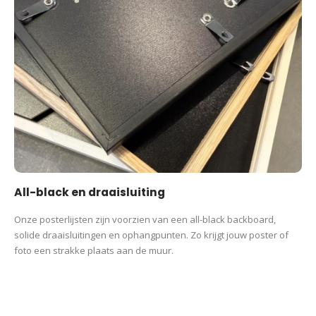
te voorkomen.
De posters zijn beschikbaar in de volgende maten:
S (21×30 cm)
M
(30×40 cm)
L (50×70 cm) XL (60×90 cm)
Wil je graag een poster in een ander formaat? Neem
contact
met
ons op voor de mogelijkheden.
Productcategorieën:
Circuit posters
Broer
Kerst
Man
Opa
Partner
Posters
Vader
Vaderdag
Vaderdag
Verjaardag
All-black en draaisluiting
Voor hem
Vriend
Onze posterlijsten zijn voorzien van een all-black backboard,
solide draaisluitingen en ophangpunten. Zo krijgt jouw poster of
foto een strakke plaats aan de muur.