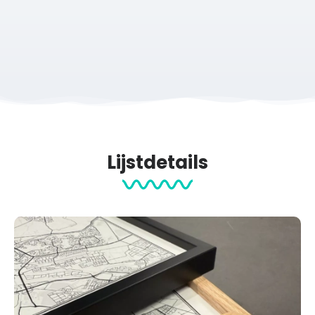
Personaliseer de print volledig naar wens.
Jouw naam
Een persoonlijke tekst of quote
Een datum
Een rondetijd of recordtijd
Keuze uit verschillende stijlen en lettertypes
Zo ontwerp je een unieke circuitprint die volledig aansluit
bij jouw herinnering aan Circuit Zandvoort.
Lijstdetails
Het Circuit Zandvoort
Het Zandvoort circuit ligt direct achter de Noord-
Hollandse duinen en is sinds 1948 een begrip in de
internationale autosport. Het circuit staat bekend om
spectaculaire bochten zoals de Tarzanbocht,
Hugenholtzbocht, Scheivlak en de kombochten die sinds de
terugkeer van de Formule 1 zijn aangelegd.