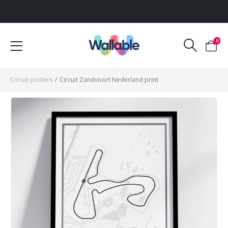
Voor 12:00 uur besteld, dezelfde werkdag verzonden
0
Circuit posters
/
Circuit Zandvoort Nederland print